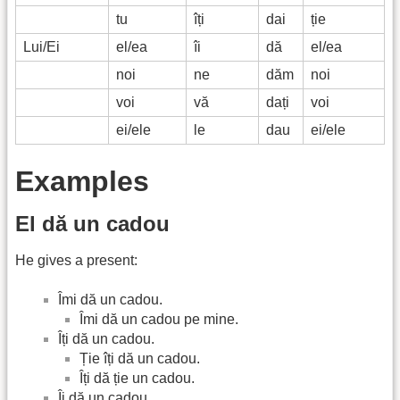
tu
îți
dai
ție
Lui/Ei
el/ea
îi
dă
el/ea
noi
ne
dăm
noi
voi
vă
dați
voi
ei/ele
le
dau
ei/ele
Examples
El dă un cadou
He gives a present:
Îmi dă un cadou.
Îmi dă un cadou pe mine.
Îți dă un cadou.
Ție îți dă un cadou.
Îți dă ție un cadou.
Îi dă un cadou.